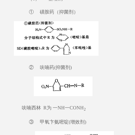
① 磺胺药（抑菌剂）
② 呋喃药(抑菌剂)
呋喃西林 R为 一NH一CONH
2
③ 甲氧卞氨嘧啶(增效剂)