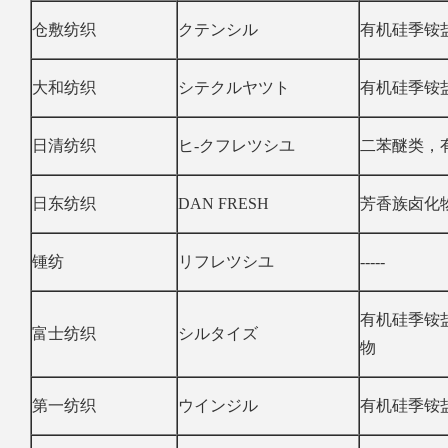
仓敷纺织
クテンシル
有机硅季铵
大和纺织
シテクルヤツト
有机硅季铵
日清纺织
ヒ-クフレツシユ
二苯醚类，
日东纺织
DAN FRESH
芳香族卤化
锺纺
リフレツシユ
-----
有机硅季铵
富士纺织
シルタイズ
物
第一纺织
ウインジル
有机硅季铵