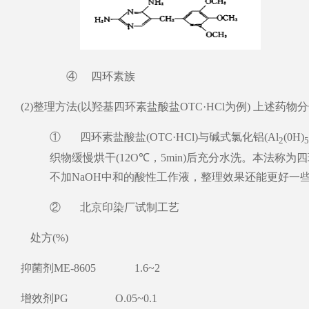
④ 四环素族
(2)整理方法(以羟基四环素盐酸盐OTC·HCl为例) 
① 四环素盐酸盐(OTC·HCl)与碱式氯化铝(Al
(0H)
2
5
织物缓慢烘干(12O℃，5min)后充分水洗。本法称
不加NaOH中和的酸性工作液，整理效果还能更好一
② 北京印染厂试制工艺
处方(%)
抑菌剂ME-8605 1.6~2
增效剂PG O.05~0.1