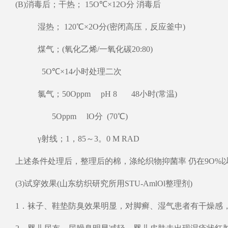
(B)消毒后；干热； 15O℃×12O分 消毒后
湿热； 120℃×2O分(密闭高压，反应釜中)
煤气；(氧化乙烯/一氧化碳20:80)
5O℃×14小时处理二次
氯气；50Oppm pH 8 48小时(常温)
5Oppm lO分 (70℃)
γ射线；1，85～3。0 M RAD
上述条件处理后，整理后的棉，涤纶织物抑菌率 仍在9O%
(3)试穿效果(山东纺织研究所用STU-AmlOl整理剂)
1．袜子、鞋垫防臭效果明显，对脚癣、湿气患者有干燥感