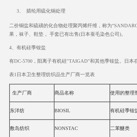
3、 腈纶用硫化铜处理
二价铜盐和硫磺的化合物处理聚丙烯纤维，称为“SANDARO
果，袜子、鞋垫， 手套已有出售(日本蚕毛染色公司)。
4、有机硅季铵盐
有DC-5700，阳离子有机硅"TAIGAD"和其他季铵盐。
表1日本卫生整理纺织品生产厂商一览表
生产厂商
商品名称
使用的整理
东洋纺
BIOSIL
有机硅季铵
敷岛纺织
NONSTAC
二苯醚类