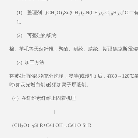
+
—
(1) 整理剂 [(CH
O)
Si-(CH
)
-N(CH
)
-C
H
]
CI
有
2
3
2
2
3
2
18
37
1。
(2) 可整理的织物
棉、羊毛等天然纤维，聚酯、耐纶、腈纶、斯潘德克斯(聚
(3) 加工方法
将被处理的织物充分洗净，浸渍(或浸轧) 后，在80～120℃
时(如荧光增白剂)必须加离子屏蔽剂。
（4）在纤维素纤维上固着机理
︱
（CH
O）
Si-R+Cell-OH→Cell-O-Si-R
3
3