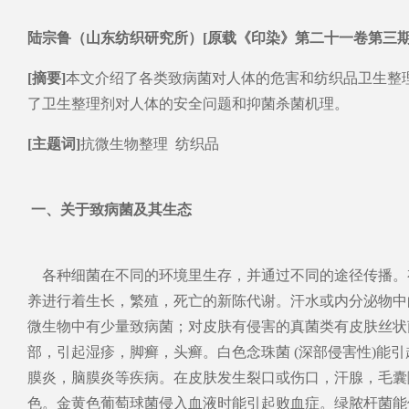
陆宗鲁（山东纺织研究所）[原载《印染》第二十一卷第三期p
[摘要]
本文介绍了各类致病菌对人体的危害和纺织品卫生整
了卫生整理剂对人体的安全问题和抑菌杀菌机理。
[主题词]
抗微生物整理 纺织品
一、关于致病菌及其生态
各种细菌在不同的环境里生存，并通过不同的途径传播。有
养进行着生长，繁殖，死亡的新陈代谢。汗水或内分泌物中
微生物中有少量致病菌；对皮肤有侵害的真菌类有皮肤丝状
部，引起湿疹，脚癣，头癣。白色念珠菌 (深部侵害性)
膜炎，脑膜炎等疾病。在皮肤发生裂口或伤口，汗腺，毛囊
色。金黄色葡萄球菌侵入血液时能引起败血症。绿脓杆菌能