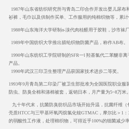
1987年山东省纺织研究所与青岛二印合作开发出婴儿尿布
衫裤，毛巾以及供制作买单、工作服用的纯棉织
1988年山东海洋大学研制α-溴代肉桂醛用于胶鞋，沙市
1989年中国纺织大学推出腈纶织物防菌产品，称作AB布。
1990年山东纺织工学院研制的SFR一l 羟基氯代二苯
产品。
1990年武汉三印卫生整理产品获国家技术进步二等奖。
1993年9月青岛第二印染厂被卫生部批准为全国医院职业服
防虫、防臭全棉和涤棉被套，返销日本，月产量为5~8万米
九十年代末，抗菌防臭纺织品市场开始升温，抗菌纤维（包
壳质HTCC与三甲基环氧丙烷氯化铵GTMAC，摩尔比＞1：
的弱酸性工作液，处理棉织物，可得近乎100%的细菌减少率