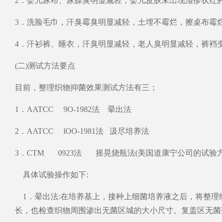
2．婴儿尿布、尿臊臭明显减轻，婴儿皮肤未出现湿疹状红
3．洗脸毛巾，汗臭霉臭明显减轻，土埋不霉烂，擦桌布霉
4．汗衫裤、睡衣，汗臭明显减轻，老人臭明显减轻，裤裆
(二)测试方法要点
目前，整理织物抑菌效果测试方法有三；
1．AATCC 9O-1982法 晕出法
2．AATCC lOO-1981法 汲尽培养法
3．CTM 0923法 摇晃烧瓶法(美国道康宁公司的试验方
具体试验操作如下:
1．晕出法:在培养基上，接种上细菌培养液之后，将整理
长，也检查织物周围渗出无菌区城的大小尺寸。复盖区无菌