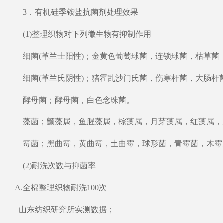
3．有机硅季铵盐抗菌剂处理效果
(1)整理织物对下列徵生物有抑制作用
细菌(革兰士阳性)；金黄色葡萄球菌，连锁球菌，枯草菌
细菌(革兰氏阴性)；猪霍乱沙门氏菌，伤寒杆菌，大肠杆
酵母菌；酵母菌，白色念珠菌。
藻菌；颤藻属，鱼腥藻属，棕藻属，月芽藻属，红藻属，
霉菌；黑曲霉，黄曲霉，土曲霉，球形菌，青霉菌，木霉
(2)耐洗次数与抑菌率
A.全棉整理织物耐洗100次
山东纺织研究所实测数据；