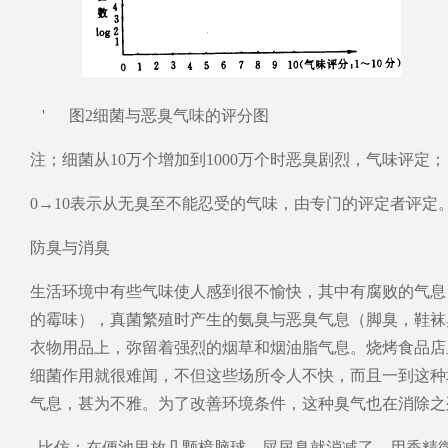
' 图2细菌与恶臭气味的评分图
注；细菌从10万个增加到1000万个时恶臭剧烈，气味评定；
0→10表示从无臭至不能忍受的气味，由专门的评定者评定
防臭与消臭
生活环境中有些气味使人感到很不愉快，其中有腐败的气息
的霉味），真菌繁殖时产生的氨臭与恶臭气息（脚臭，鞋袜
衣物用品上，弥留着强烈的烟草和烟油脂气息。烧烤食品店
细菌作用就很难闻，不但这些场所令人不快，而且一到这种
气息，甚为不雅。为了改善环境条件，这种臭气也在消除之
比仿；在便池里放几颗樟脑球，屎尿臭就消减了。用香精