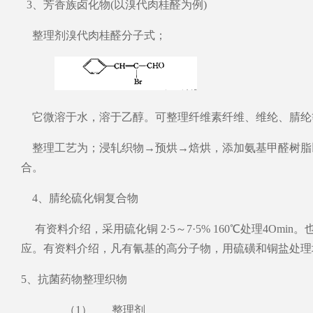
3、芳香族卤化物(以溴代肉桂醛为例)
整理剂溴代肉桂醛分子式；
它微溶于水，溶于乙醇。可整理纤维素纤维、维纶、腈纶
整理工艺为；浸轧织物→预烘→焙烘，添加氨基甲醛树脂以
合。
4、腈纶硫化铜复合物
有资料介绍，采用硫化铜 2·5～7·5% 160℃处理4O
应。有资料介绍，凡有氰基的高分子物，用硫磺
5、抗菌药物整理织物
（1） 整理剂