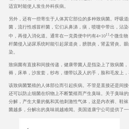
适宜时能使人发生外科疾病。
另外，还有一些寄生于人体其它部位的多种致病菌。呼吸道
菌，流行性感冒杆菌，它们从鼻涕，痰，喷嚏中带出，沾染
11
中，再侵入消化道。通常在一克粪便中约有4×10
个微生物
杆菌侵入泌尿系统时能引起尿道炎，膀胱炎，肾盂肾炎。眼
染。
致病菌有直接和间接传递，健康带菌人是指染上了致病菌，
褥，床单，沙发套，纱布，绷带以及人的手，脸和毛发上，
该致病菌繁殖的人体部位而引起疾病。不管是直接还是间接
还可以防止细菌在织物上不断繁殖而产生臭味。关于臭味的
分解，产生大量的氨和其他刺激性气体，这是内衣裤、鞋袜
菌越多，分解出的臭味就越难闻。美国道康宁公司提供了一份