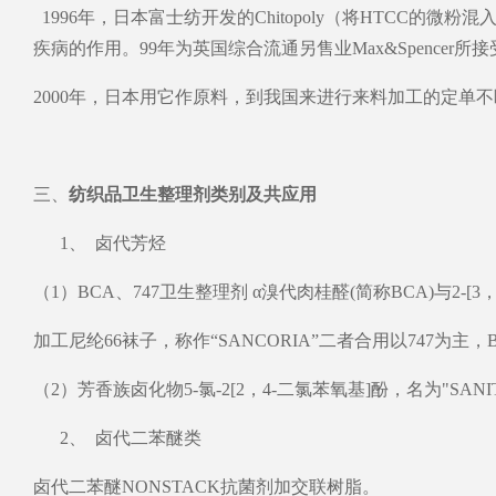
1996年，日本富士纺开发的Chitopoly（将HTCC
疾病的作用。99年为英国综合流通另售业Max&Spence
2000年，日本用它作原料，到我国来进行来料加工的定单
三、
纺织品卫生整理剂类别及共应用
1、 卤代芳烃
（1）BCA、747卫生整理剂 α溴代肉桂醛(简称BCA)与2-[
加工尼纶66袜子，称作“SANCORIA”二者合用以747为
（2）芳香族卤化物5-氯-2[2，4-二氯苯氧基]酚，名为"SAN
2、 卤代二苯醚类
卤代二苯醚NONSTACK抗菌剂加交联树脂。