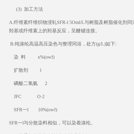
(3) 加工方法
A.纤维素纤维织物浸轧SFR-l 5Oml/L与树脂及树脂催化
羟基或纤维素上的羟基反应，呈醚键连接。
B.纯涤纶高温高压染色与整理同浴，处方(g/L)如下:
染 料 x%(owf)
扩散剂 l
磷酸二氢氨 2
JFC O·2
SFR一l 10%(owf)
SFR一l与分散染料相似，可以染着涤纶。