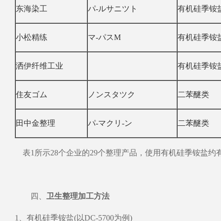
东海染工
パ-ルサニツト
有机硅季铵
小松精练
マ-パスM
有机硅季铵
洒伊纤维工业
有机硅季铵
住友ゴム
ノンスタツク
二苯醚类
田中金整理
パ-マクリ-ン
二苯醚类
表1所示28个企业的29个整理产品，使用有机硅季铵盐约
四、
卫生整理加工方法
1、有机硅季铵盐(以DC-5700为例)