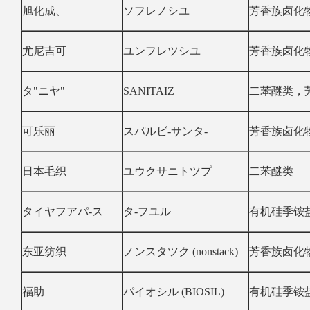
旭化成、
ソフレノシユ
芳香族卤化
尤尼吉可
ユンフレツシユ
芳香族卤化
タ"ニヤ"
SANITAIZ
二苯醚类，
可乐丽
スパルビ-サンタ-
芳香族卤化
日本毛织
ユウクサニトツプ
二苯醚类
タイヤフアパ-ス
タ-フユル
有机硅季铵
东亚纺织
ノンスタツク (nonstack)
芳香族卤化
福助
パイオシル (BIOSIL)
有机硅季铵