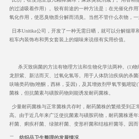
的过滤吸着作用）。较有前途的一种方法是；在光催化作用
氧化作用，使恶臭物质分解而消臭。当然不管什么衣物，一
日本Unitika公司，开发了一种无需日晒，就可以分解烟草和
租车内装饰布和男女套装上的烟味来说很有实用价值。
杀灭致病菌的方法有物理方法和生物化学法两种。(1)物理
龙胆紫、新洁而灭、过氧化氢等。用于人体防治疾病的杀菌药
呋喃类药物(唑酮，西林，妥因)，及其增效剂甲氧苄氨嘧啶
菌株，但抗菌素与磺胺药物则能诱发耐药菌株。
少量耐药菌株与正常菌株共存时，耐药菌株的繁殖受到正
高。由于近几年来广泛使抗菌素与磺胺药物，耐药菌株逐年
杆菌、痢疾杆菌、绿脓杆菌、变形杆菌和结核杆菌等。因而
二、
纺织品卫生整理的发展情况