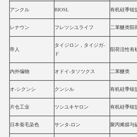
アンクル
BIOSL
有机硅季铵
レナウン
フレツシユライフ
二苯醚类阳
タイジロン，タイジガ-
帝人
阳荷活性有
ド
内外编物
オドイ-タソツクス
二苯醚类
オ-シクンシ
クンシル
有机硅季铵
片仓工业
ツシユキヤロン
有机硅季铵
日本蚕毛染色
サンタ-ロン
聚丙烯腈与