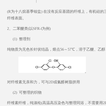
︱
(R为十八烷基季铵盐) 在没有反应基团的纤维上，有机硅
纤维表面。
2、二苯醚类(以SFR-l为例)
(1) 整理剂
纯物质为无色长针状结晶，熔点56～57℃，溶于乙醚、乙
对纤维素无亲和力，可与2D或氰醛树脂拼用
(2) 可整理的织物
纤维素纤维，纯涤纶(高温高压染色与整理同浴，不需要用2