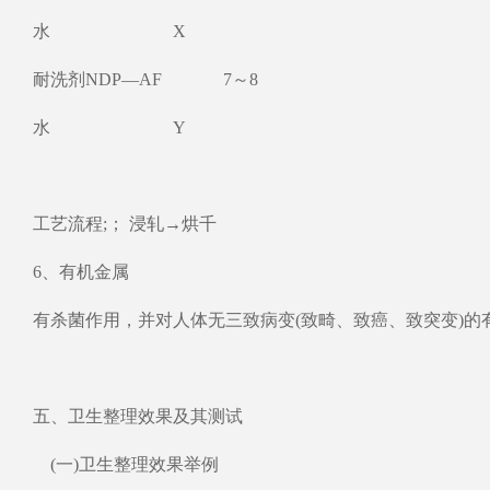
水 X
耐洗剂NDP—AF 7～8
水 Y
工艺流程;； 浸轧→烘千
6、有机金属
有杀菌作用，并对人体无三致病变(致畸、致癌、致突变)
五、卫生整理效果及其测试
(一)卫生整理效果举例