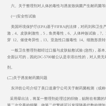
六、关于整理剂对人体的毒性与诱发致病菌产生耐药菌等
(一)安全性试验
美国环境保护厅(EPA)基于FIFRA的法律，对药刘和卫生
激，4。皮肤剌激性，5，鱼类毒性，6。人体种族试验，7。
穿 12。催使奇异性，13。亚急性口服毒性 14。细胞形质转
一般卫生整理剂都经过口服与皮肤贴敷试验 (急性)，基本上
全面认可的，因此DC-5700被公认是非溶出性的，对人类
剂。
(二)关于诱发耐药菌问题
东洋纺公司介绍了美口道康宁公司关于耐药菌检测（或称
采用晕出法，将某一整理剂处理过的织物，贴附在有菌的
第二次交界的细菌，做第二代繁殖可以发现随着代数的增加