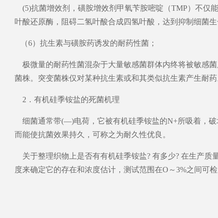
(5)抗菌增效剂，磺胺增效剂甲氧苄胺嘧啶（TMP）不
叶酸还原酶，阻碍二氢叶酸合成四氢叶酸，达到抑制细菌生
（6）抗生素与磺胺药诱发的耐药性菌；
极微量的耐药性菌混杂于大量敏感菌群体内终将被敏感菌所
菌株。突变菌株仅对某种抗生素或和其类似抗生素产生耐药
2．有机硅季铵盐的死菌机理
细菌通常带(—)电荷，它被有机硅季铵盐的N+所吸着，
而能使抗菌效果持久，可称之为耐久性优良。
关于整理织物上是否有有机硅季铵盐? 有多少? 在生产质
度来确定它的存在和浓度估计，测试范围在O～3%之间可