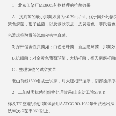
1．北京印染厂ME8605药物处理的抗菌效果
A．抗真菌的最小抑菌浓度为≤0.39mg/ml，优于国外
紫色癣菌，孢子丝菌，以及紫状表皮，皮炎着色，斐氏着色
光滑球拟酵母等浅部侵害性真菌。
对深部侵害性真菌如；白色念珠菌，新型隐球菌，抑菌效
B.抗细菌；对金黄色葡萄球菌，大肠杆菌，福氏痢疾杆菌的最小
C．整理织物的试穿效果
老山前线1500名战士试穿，对大腿根部湿疹，阴部搔痒疹有效
2．二苯醚类抗菌剂织物处理效果(山东纺工院SFR-l)
棉及T/C整理织物抑菌试验用AATCC 9O-1982晕出法
洗80次抑菌率96%以上。