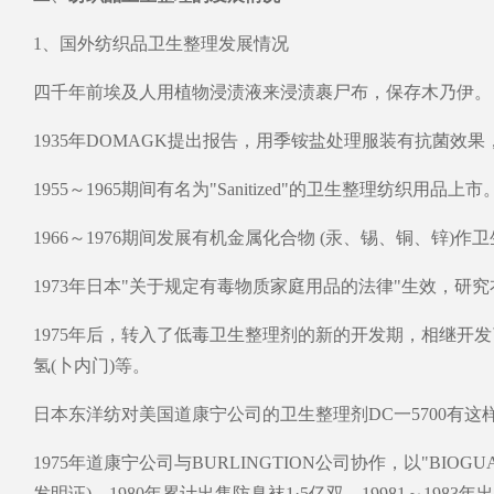
1、国外纺织品卫生整理发展情况
四千年前埃及人用植物浸渍液来浸渍裹尸布，保存木乃伊。
1935年DOMAGK提出报告，用季铵盐处理服装有抗菌效
1955～1965期间有名为"Sanitized"的卫生整理纺织用品上市
1966～1976期间发展有机金属化合物 (汞、锡、铜、
1973年日本"关于规定有毒物质家庭用品的法律"生效，研
1975年后，转入了低毒卫生整理剂的新的开发期，相继开发
氢(卜内门)等。
日本东洋纺对美国道康宁公司的卫生整理剂DC一5700有这
1975年道康宁公司与BURLINGTION公司协作，以"BIOG
发明证)。1980年累计出售防臭袜1·5亿双。19981～19